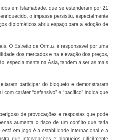
nidos em Islamabade, que se estenderam por 21
 enriquecido, o impasse persistiu, especialmente
ços diplomáticos abriu espaço para a adoção de
is. O Estreito de Ormuz é responsável por uma
latilidade dos mercados e na elevação dos preços,
ião, especialmente na Ásia, tendem a ser as mais
itaram participar do bloqueio e demonstraram
com caráter “defensivo” e “pacífico” indica que
o perigoso de provocações e respostas que pode
penas aumenta o risco de um conflito que teria
 está em jogo é a estabilidade internacional e a
tra que intervenções e bloqueios dificilmente