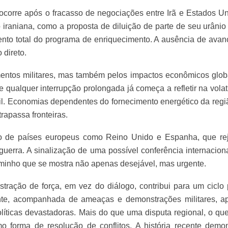
ocorre após o fracasso de negociações entre Irã e Estados U
iraniana, como a proposta de diluição de parte de seu urânio
ento total do programa de enriquecimento. A ausência de avan
 direto.
ntos militares, mas também pelos impactos econômicos globa
, e qualquer interrupção prolongada já começa a refletir na vo
ril. Economias dependentes do fornecimento energético da reg
rapassa fronteiras.
o de países europeus como Reino Unido e Espanha, que reje
rra. A sinalização de uma possível conferência internacional 
minho que se mostra não apenas desejável, mas urgente.
stração de força, em vez do diálogo, contribui para um cicl
rante, acompanhada de ameaças e demonstrações militares, a
líticas devastadoras.
Mais do que uma disputa regional, o que
orma de resolução de conflitos. A história recente demons