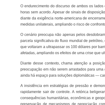
O endurecimento do discurso de ambos os lados 
horas sem acordo. Apesar de sinais de disposição 
diante da exigência norte-americana de encerram
medidas unilaterais, ampliando o risco de confronto
O cenário preocupa não apenas pelos desdobrame
parcela significativa do fluxo mundial de petróleo
que voltaram a ultrapassar os 100 dólares por bar
afetadas, ampliando os efeitos de uma crise que ult
Diante desse contexto, chama atenção a posiçã
preocupação em não serem arrastados para uma gue
ainda há espaço para soluções diplomáticas — ca
A insistência em estratégias de pressão e demon
rapidamente sair de controle. A retórica belige
consequências humanitárias, econômicas e geopo
preservação de mecanismos de negociação como f