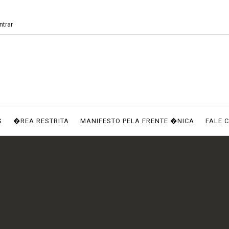
ntrar
S
�REA RESTRITA
MANIFESTO PELA FRENTE �NICA
FALE 