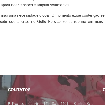
aprofundar tensões e ampliar sofrimentos.
a, mas uma necessidade global. O momento exige contenção, re
pedir que a crise no Golfo Pérsico se transforme em mais 
CONTATOS
L
Rua dos Carij�s, 141, Sala 1103 - Centro Belo