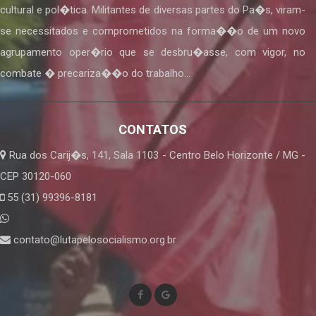
cultural e pol�tica. Militantes de diversas partes do Pa�s, viram-
se necessitados e comprometidos na forma��o de um novo
agrupamento oper�rio que se desbru�asse, com vigor, no
combate � precariza��o do trabalho...
CONTATOS
Rua dos Carij�s, 141, Sala 1103 - Centro Belo Horizonte / MG -
CEP 30120-060
55 (31) 99396-8181
contato@lutapelosocialismo.org.br