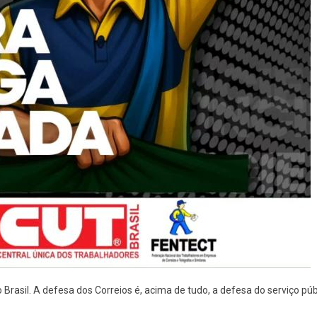
asil. A defesa dos Correios é, acima de tudo, a defesa do serviço públ