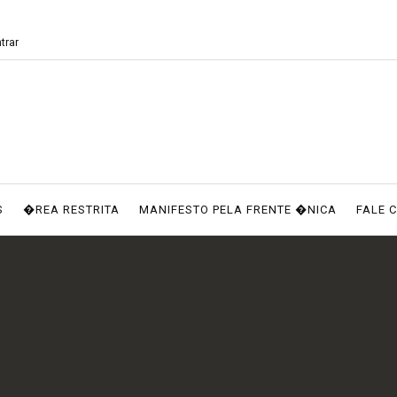
trar
S
�REA RESTRITA
MANIFESTO PELA FRENTE �NICA
FALE 