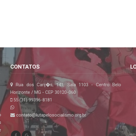
CONTATOS
L
Rua dos Carij�s, 141, Sala 1103 - Centro Belo
Horizonte / MG - CEP 30120-060
55 (31) 99396-8181
o
contato@lutapelosocialismo.org.br
s
e