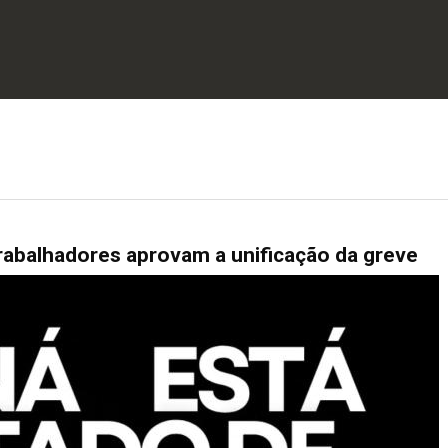
rabalhadores aprovam a unificação da greve