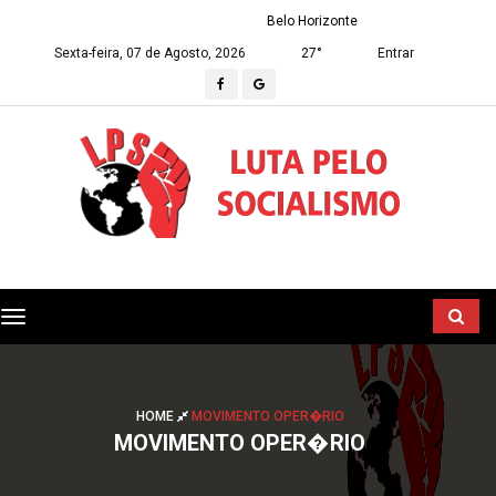
Belo Horizonte
Sexta-feira, 07 de Agosto, 2026
27°
Entrar
Toggle
navigation
HOME
MOVIMENTO OPER�RIO
MOVIMENTO OPER�RIO