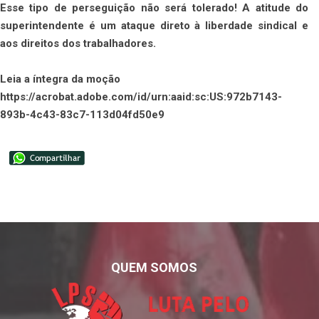
Esse tipo de perseguição não será tolerado! A atitude do
superintendente é um ataque direto à liberdade sindical e
aos direitos dos trabalhadores.
Leia a íntegra da moção
https://acrobat.adobe.com/id/urn:aaid:sc:US:972b7143-
893b-4c43-83c7-113d04fd50e9
QUEM SOMOS