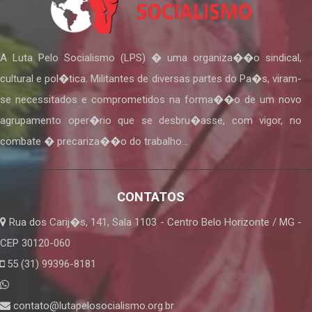
A Luta Pelo Socialismo (LPS) � uma organiza��o sindical,
cultural e pol�tica. Militantes de diversas partes do Pa�s, viram-
se necessitados e comprometidos na forma��o de um novo
agrupamento oper�rio que se desbru�asse, com vigor, no
combate � precariza��o do trabalho...
CONTATOS
Rua dos Carij�s, 141, Sala 1103 - Centro Belo Horizonte / MG -
CEP 30120-060
55 (31) 99396-8181
contato@lutapelosocialismo.org.br